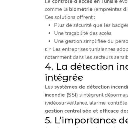
Le
contrôle d’accès en Tunisie
évol
comme la
biométrie
(empreintes digi
Ces solutions offrent :
Plus de sécurité que les badges 
Une traçabilité des accès,
Une gestion simplifiée du perso
👉 Les entreprises tunisiennes adop
notamment dans les secteurs sensib
4. La détection in
intégrée
Les
systèmes de détection incendi
incendie (SSI)
s’intègrent désormais
(vidéosurveillance, alarme, contrôle
gestion centralisée et efficace de
5. L’importance d