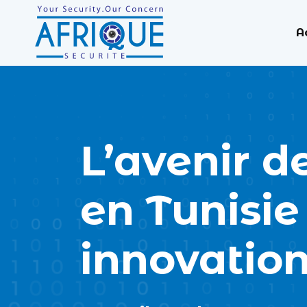
A
L’avenir d
en Tunisie
innovatio