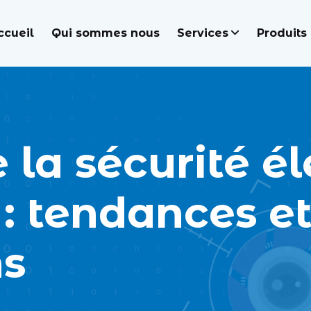
ccueil
Qui sommes nous
Services
Produits
e la sécurité é
 : tendances e
ns