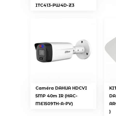
ITC413-PW4D-Z3
Caméra DAHUA HDCVI
KI
5MP 40m IR (HAC-
DA
ME1509TH-A-PV)
AR
)