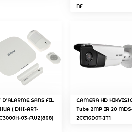
NF
T D'ALARME SANS FIL
CAMERA HD HIKVISI
HUA ( DHI-ART-
Tube 2MP IR 20 MDS
C3000H-03-FW2(868)
2CE16D0T-IT1