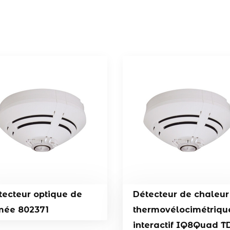
tecteur optique de
Détecteur de chaleur
mée 802371
thermovélocimétriqu
interactif IQ8Quad TD